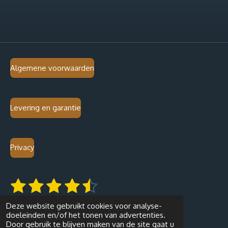
Algemene voorwaarden
Levering en garantie
Privacy
1
2
3
4
5
S
R
t
a
s
s
s
s
s
e
262 stemmen
t
Deze website gebruikt cookies voor analyse-
m
t
t
t
t
t
© 2019 - 2026 MIANI caffè
i
m
doeleinden en/of het tonen van advertenties.
e
n
Door gebruik te blijven maken van de site gaat u