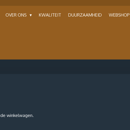
OVER ONS
KWALITEIT
DUURZAAMHEID
WEBSHO
n de winkelwagen.