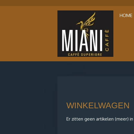
Ga
direct
HOME
naar
de
hoofdinhoud
WINKELWAGEN
Er zitten geen artikelen (meer) i