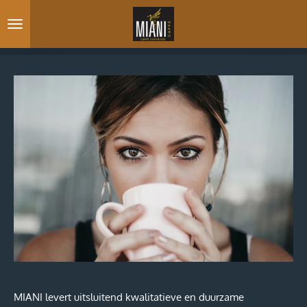
Ga
direct
naar
de
hoofdinhoud
MIANI levert uitsluitend kwalitatieve en duurzame