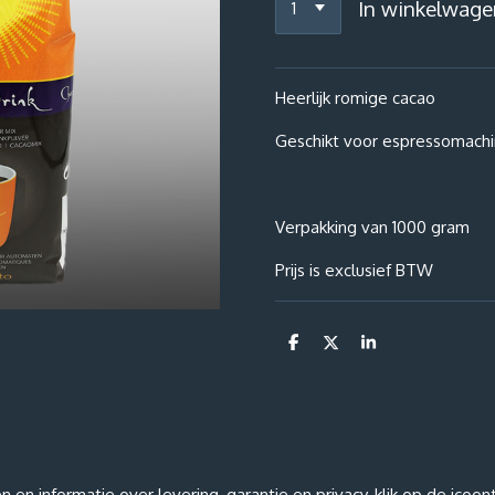
In winkelwage
Heerlijk romige cacao
Geschikt voor espressomachi
Verpakking van 1000 gram
Prijs is exclusief BTW
D
D
S
e
e
h
l
e
a
e
l
r
n
e
n informatie over levering, garantie en privacy, klik op de icoon