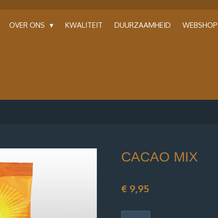
OVER ONS
KWALITEIT
DUURZAAMHEID
WEBSHO
CACAO MIX
€ 9,95