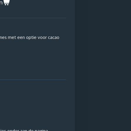
n
nes met een optie voor cacao
tjes onder aan de pagina.