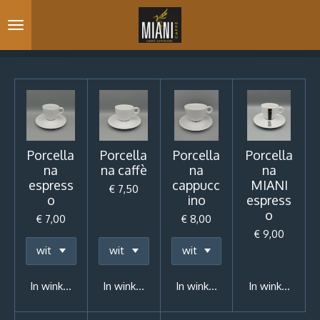
Ga
direct
naar
de
hoofdinhoud
Porcella
Porcella
Porcella
Porcella
na
na caffè
na
na
espress
cappucc
MIANI
€ 7,50
o
ino
espress
o
€ 7,00
€ 8,00
€ 9,00
In winkelwagen
In winkelwagen
In winkelwagen
In winkelwage