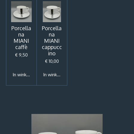
Porcella
Porcella
na
na
MIANI
MIANI
caffè
cappucc
ino
€ 9,50
€ 10,00
In winkelwagen
In winkelwagen