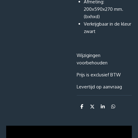
Afmeting:
200x590x270 mm.
(bxhxd)
Verkrijgbaar in de kleur
zwart
Wijzigingen
voorbehouden
Prijs is exclusief BTW
Levertijd op aanvraag
D
D
S
D
e
e
h
e
l
e
a
l
e
l
r
e
n
e
n