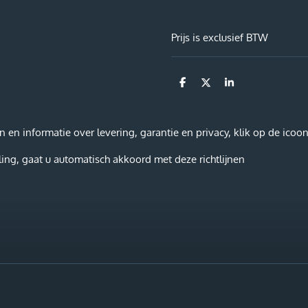
Prijs is exclusief BTW
D
D
S
e
e
h
l
e
a
e
l
r
n
e
n informatie over levering, garantie en privacy, klik op de icoon
ing, gaat u automatisch akkoord met deze richtlijnen