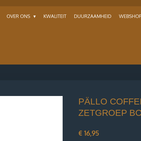
OVER ONS
KWALITEIT
DUURZAAMHEID
WEBSHO
PÄLLO COFFE
ZETGROEP B
€ 16,95