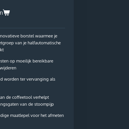
en
nnovatieve borstel waarmee je
zetgroep van je halfautomatische
kt
sten op moeilijk bereikbare
rwijderen
id worden ter vervanging als
an de coffeetool verhelpt
tingsgaten van de stoompijp
ndige maatlepel voor het afmeten