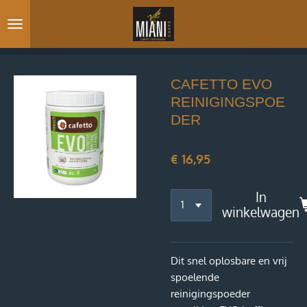
Ga
direct
naar
de
hoofdinhoud
CAFETTO EVO
REINIGINGSPOE
DER
€ 16,95
In
winkelwagen
Dit snel oplosbare en vrij
spoelende
reinigingspoeder