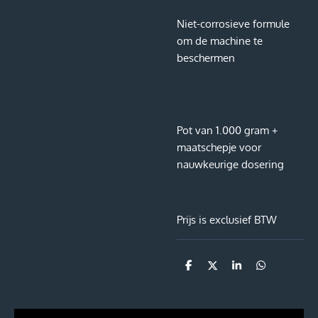
Niet-corrosieve formule
om de machine te
beschermen
Pot van 1.000 gram +
maatschepje voor
nauwkeurige dosering
Prijs is exclusief BTW
D
D
S
D
e
e
h
e
l
e
a
l
e
l
r
e
n
e
n