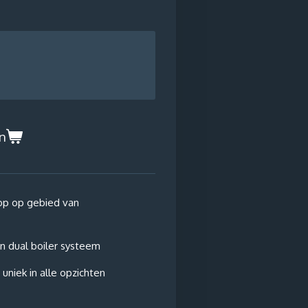
n
top op gebied van
n dual boiler systeem
 uniek in alle opzichten