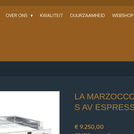
OVER ONS
KWALITEIT
DUURZAAMHEID
WEBSHO
LA MARZOCCO
S AV ESPRES
€ 9.250,00