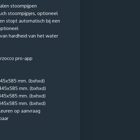
talen stoompijpen
ch stoompijpjes, optioneel
n stopt automatisch bij een
optioneel
van hardheid van het water
rzocco pro-app
445x585 mm. (bxhxd)
x445x585 mm. (bxhxd)
445x585 mm. (bxhxd)
x445x585 mm. (bxhxd)
kleuren op aanvraag
baar