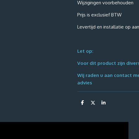
Wijzigingen voorbehouden
Prijs is exclusief BTW
Levertijd en installatie op aa
Let op:
Voor dit product zijn dive
Wij raden u aan contact m
advies
D
D
S
e
e
h
l
e
a
e
l
r
n
e