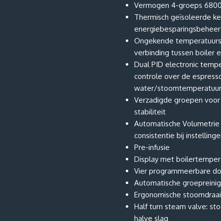
Vermogen 4-groeps 680
Thermisch geïsoleerde ket
energiebesparingsbeheer
Ongekende temperatuursta
verbinding tussen boiler 
Dual PID electronic tempe
controle over de espres
water/stoomtemperatuu
Verzadigde groepen voor 
stabiliteit
Automatische Volumetrie 
consistentie bij instellin
Pre-infusie
Display met boilertemper
Vier programmeerbare do
Automatische groepreinig
Ergonomische stoomdraa
Half turn steam valve: st
halve slag