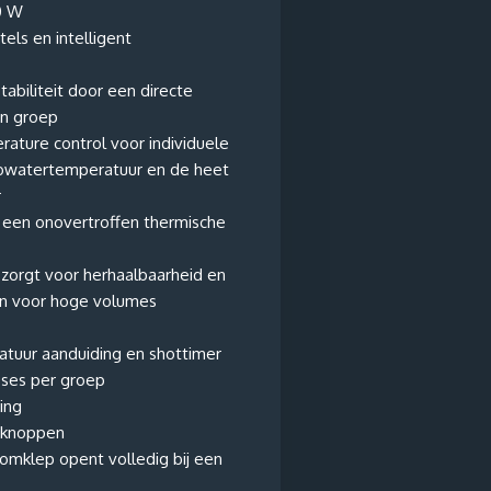
0 W
els en intelligent
biliteit door een directe
en groep
rature control voor individuele
sowatertemperatuur en de heet
r
een onovertroffen thermische
zorgt voor herhaalbaarheid en
gen voor hoge volumes
atuur aanduiding en shottimer
ses per groep
ing
iknoppen
oomklep opent volledig bij een