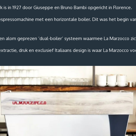
s in 1927 door Giuseppe en Bruno Bambi opgericht in Florence.
 espressomachine met een horizontale boiler. Dit was het begin van
ke en alom geprezen ‘dual-boiler’ systeem waarmee La Marzocco zi
xtractie, druk en exclusief Italiaans design is waar La Marzocco voo