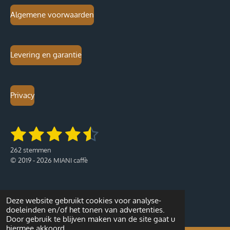
Algemene voorwaarden
Levering en garantie
Privacy
1
2
3
4
5
S
R
t
a
s
s
s
s
s
e
262 stemmen
t
m
t
t
t
t
t
© 2019 - 2026 MIANI caffè
i
m
e
n
e
e
e
e
e
n
g
:
r
r
r
r
r
Deze website gebruikt cookies voor analyse-
4
r
r
r
r
doeleinden en/of het tonen van advertenties.
.
Door gebruik te blijven maken van de site gaat u
2
hiermee akkoord.