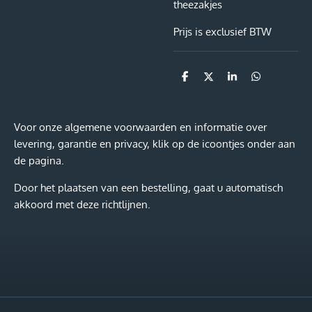
theezakjes
Prijs is exclusief BTW
D
D
S
D
e
e
h
e
l
e
a
l
e
l
r
e
n
e
n
Voor onze algemene voorwaarden en informatie over
levering, garantie en privacy, klik op de icoontjes onder aan
de pagina.
Door het plaatsen van een bestelling, gaat u automatisch
akkoord met deze richtlijnen.