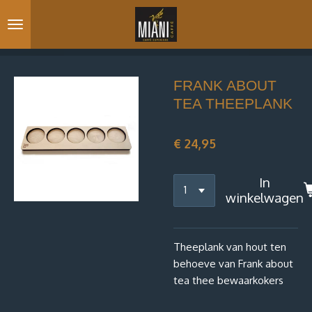
Ga
direct
naar
de
hoofdinhoud
FRANK ABOUT
TEA THEEPLANK
€ 24,95
In
winkelwagen
Theeplank van hout ten
behoeve van Frank about
tea thee bewaarkokers