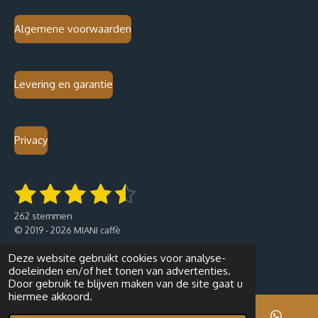
Algemene voorwaarden
Levering en garantie
Privacy
1
2
3
4
5
S
R
t
a
s
s
s
s
s
e
262 stemmen
t
m
t
t
t
t
t
© 2019 - 2026 MIANI caffè
i
m
e
n
e
e
e
e
e
n
Deze website gebruikt cookies voor analyse-
g
doeleinden en/of het tonen van advertenties.
:
r
r
r
r
r
Door gebruik te blijven maken van de site gaat u
4
hiermee akkoord.
r
r
r
r
.
2