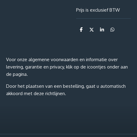
Prijs is exclusief BTW
D
D
S
D
e
e
h
e
l
e
a
l
e
l
r
e
n
e
n
Voor onze algemene voorwaarden en informatie over
levering, garantie en privacy, klik op de icoontjes onder aan
de pagina.
Door het plaatsen van een bestelling, gaat u automatisch
akkoord met deze richtlijnen.