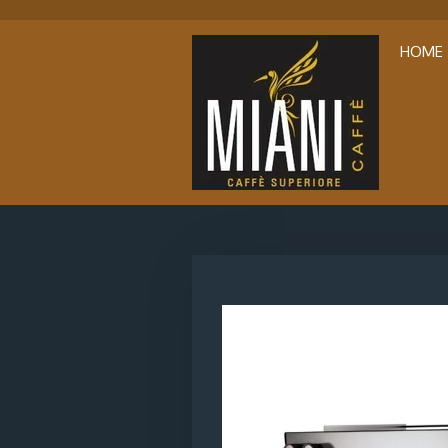
Ga
direct
HOME
naar
de
hoofdinhoud