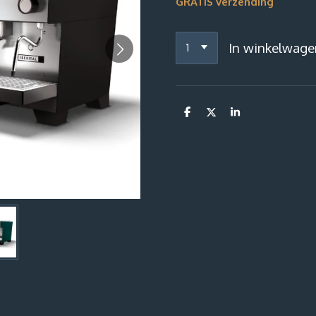
GRATIS verzending
In winkelwage
D
D
S
e
e
h
l
e
a
e
l
r
n
e