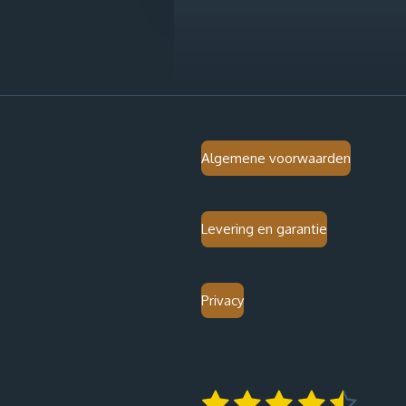
Algemene voorwaarden
Levering en garantie
Privacy
1
2
3
4
5
S
R