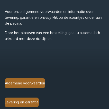
l
e
a
l
e
l
r
e
n
e
n
Voor onze algemene voorwaarden en informatie over
levering, garantie en privacy, klik op de icoontjes onder aan
de pagina.
Door het plaatsen van een bestelling, gaat u automatisch
akkoord met deze richtlijnen
Algemene voorwaarden
Levering en garantie