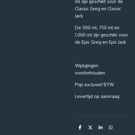
ml zijn geschikt voor de
Classic Greg en Classic
Jack
De 500 ml, 750 ml en
1.000 ml zijn geschikt voor
de Epic Greg en Epic Jack
Wijzigingen
voorbehouden
Prijs exclusief BTW
Levertijd op aanvraag
D
D
S
D
e
e
h
e