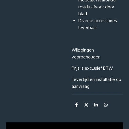
residu afvoer door
blad
Diverse accessoires
leverbaar
Wijzigingen
voorbehouden
Prijs is exclusief BTW
Levertijd en installatie op
aanvraag
D
D
S
D
e
e
h
e
l
e
a
l
e
l
r
e
n
e
n