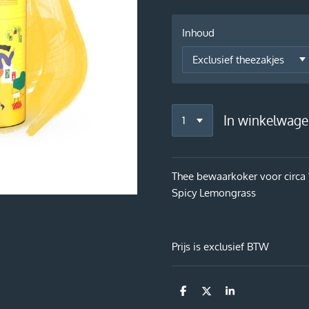
Inhoud
In winkelwag
Thee bewaarkoker voor circa 
Spicy Lemongrass
Prijs is exclusief BTW
D
D
S
e
e
h