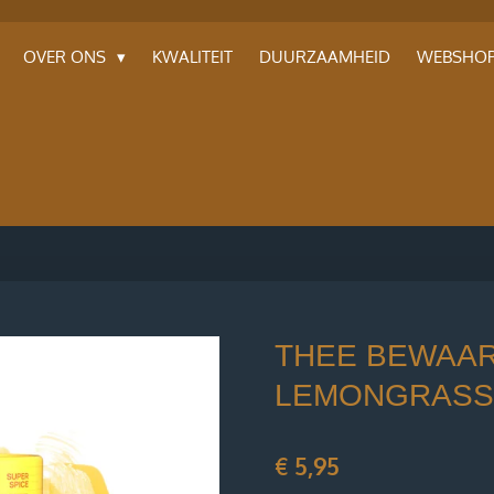
OVER ONS
KWALITEIT
DUURZAAMHEID
WEBSHO
THEE BEWAAR
LEMONGRASS
€ 5,95