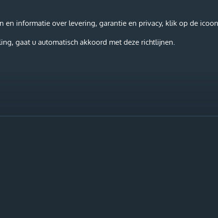
l
e
a
e
l
r
n
e
n informatie over levering, garantie en privacy, klik op de icoon
ing, gaat u automatisch akkoord met deze richtlijnen.