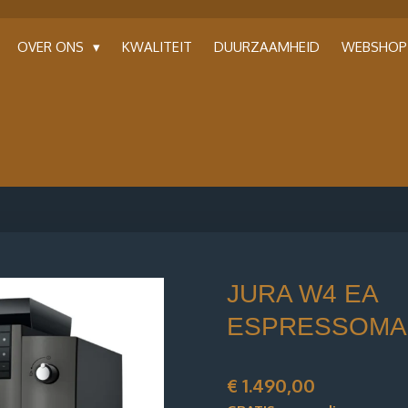
OVER ONS
KWALITEIT
DUURZAAMHEID
WEBSHO
JURA W4 EA
ESPRESSOMA
€ 1.490,00