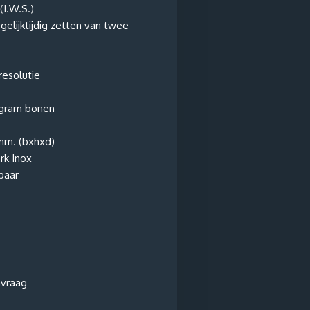
(I.W.S.)
gelijktijdig zetten van twee
resolutie
 gram bonen
mm. (bxhxd)
rk Inox
baar
nvraag