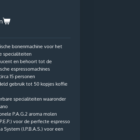
n
ische bonenmachine voor het
e specialiteiten
ducent en behoort tot de
ische espressomachines
circa 15 personen
ld gebruik tot 50 kopjes koffie
bare specialiteiten waaronder
cano
onele P.A.G.2 aroma molen
P.E.P.) voor de perfecte espresso
a System (I.P.B.A.S.) voor een