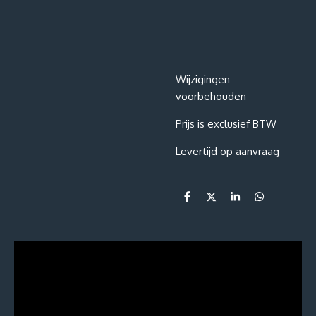
Wijzigingen
voorbehouden
Prijs is exclusief BTW
Levertijd op aanvraag
D
D
S
D
e
e
h
e
l
e
a
l
e
l
r
e
n
e
n