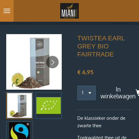
Ga
direct
naar
de
hoofdinhoud
TWISTEA EARL
GREY BIO
FAIRTRADE
€ 6,95
In
winkelwagen
De klassieker onder de
zwarte thee
Topkwaliteit thee uit de