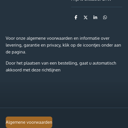
D
D
S
D
e
e
h
e
l
e
a
l
e
l
r
e
n
e
n
Voor onze algemene voorwaarden en informatie over
levering, garantie en privacy, klik op de icoontjes onder aan
de pagina.
Door het plaatsen van een bestelling, gaat u automatisch
akkoord met deze richtlijnen
Algemene voorwaarden