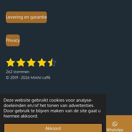
Levering en garantie
Privacy
1
2
3
4
5
S
R
t
a
s
s
s
s
s
e
262 stemmen
t
m
t
t
t
t
t
© 2019 - 2026 MIANI caffè
i
m
e
n
e
e
e
e
e
n
g
:
r
r
r
r
r
Deze website gebruikt cookies voor analyse-
4
doeleinden en/of het tonen van advertenties.
r
r
r
r
.
Door gebruik te blijven maken van de site gaat u
2
e
e
e
e
hiermee akkoord.
5
n
n
n
n
5
Akkoord
E-mailadres
Telefoonnummer
WhatsApp
7