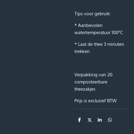
Tips voor gebruik:
* Aanbevolen
watertemperatuur 100°C
* Laat de thee 3 minuten
trekken
Verpakking van 20
composteerbare
theezakjes
Prijs is exclusief BTW
D
D
S
D
e
e
h
e
l
e
a
l