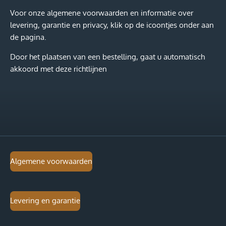
e
l
r
e
n
e
n
Voor onze algemene voorwaarden en informatie over
levering, garantie en privacy, klik op de icoontjes onder aan
de pagina.
Door het plaatsen van een bestelling, gaat u automatisch
akkoord met deze richtlijnen
Algemene voorwaarden
Levering en garantie