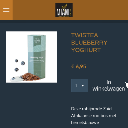
Ga
direct
naar
de
hoofdinhoud
TWISTEA
BLUEBERRY
YOGHURT
€ 6,95
In
winkelwagen
Deze robijnrode Zuid-
Afrikaanse rooibos met
hemelsblauwe