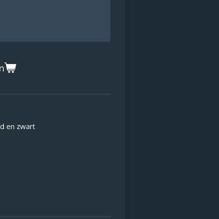
n
ood en zwart