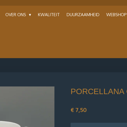
OVER ONS
KWALITEIT
DUURZAAMHEID
WEBSHO
PORCELLANA 
€ 7,50