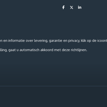
D
D
S
e
e
h
l
e
a
e
l
r
n
e
n informatie over levering, garantie en privacy, klik op de icoon
ling, gaat u automatisch akkoord met deze richtlijnen.