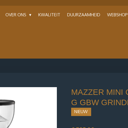
OVER ONS
KWALITEIT
DUURZAAMHEID
WEBSHO
MAZZER MINI 
G GBW GRIND
NIEUW