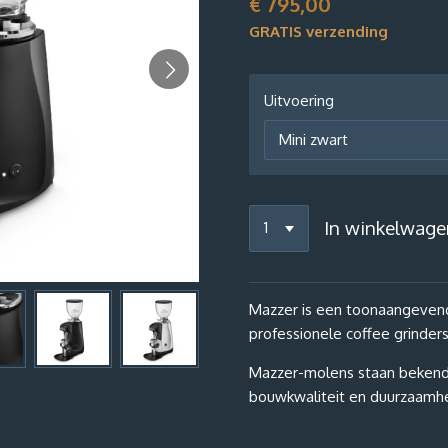
€ 795,00
GRATIS verzending
Uitvoering
In winkelwage
Mazzer is een toonaangevend
professionele coffee grinder
Mazzer-molens staan beken
bouwkwaliteit en duurzaamh