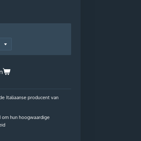
n
e Italiaanse producent van
s
d om hun hoogwaardige
eid