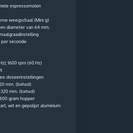
nele espressomolen
erne weegschaal (Mini g)
een diameter van 64 mm.
maalgraadinstelling
m per seconde
Hz); 1600 rpm (60 Hz)
it
ee doseerinstellingen
320 mm. (bxhxd)
x320 mm. (bxhxd)
 600 gram hopper
wart, wit en gepolijst aluminium