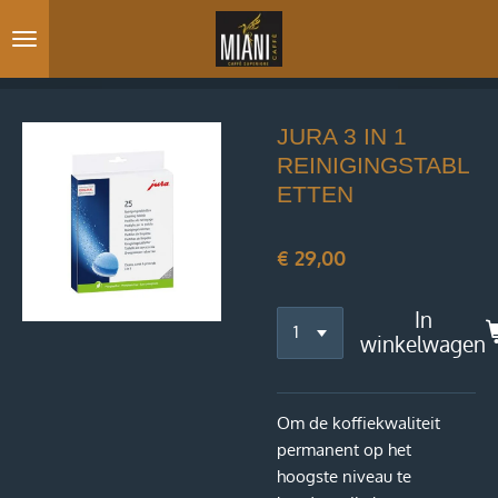
Ga
direct
naar
de
hoofdinhoud
JURA 3 IN 1
REINIGINGSTABL
ETTEN
€ 29,00
In
winkelwagen
Om de koffiekwaliteit
permanent op het
hoogste niveau te