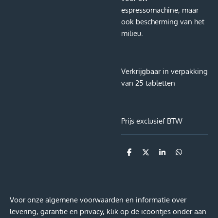
espressomachine, maar
ook bescherming van het
milieu.
Verkrijgbaar in verpakking
van 25 tabletten
Prijs exclusief BTW
D
D
S
D
e
e
h
e
l
e
a
l
e
l
r
e
n
e
n
Voor onze algemene voorwaarden en informatie over
levering, garantie en privacy, klik op de icoontjes onder aan