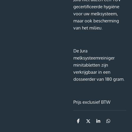
gecertificeerde hygiëne
voor uw melksysteem,
maar ook bescherming
van het milieu.
De Jura
melksysteemreiniger
minitabletten zijn
verkrijgbaar in een
dosseerder van 180 gram.
Prijs exclusief BTW
D
D
S
D
e
e
h
e
l
e
a
l