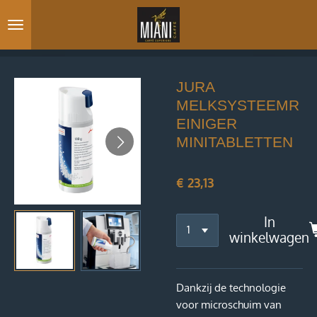
Ga
direct
naar
de
hoofdinhoud
JURA
MELKSYSTEEMR
EINIGER
MINITABLETTEN
€ 23,13
In
winkelwagen
Dankzij de technologie
voor microschuim van