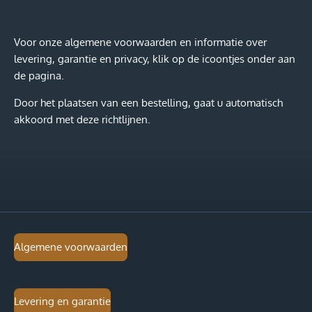
e
l
r
e
n
e
n
Voor onze algemene voorwaarden en informatie over
levering, garantie en privacy, klik op de icoontjes onder aan
de pagina.
Door het plaatsen van een bestelling, gaat u automatisch
akkoord met deze richtlijnen.
Algemene voorwaarden
Levering en garantie