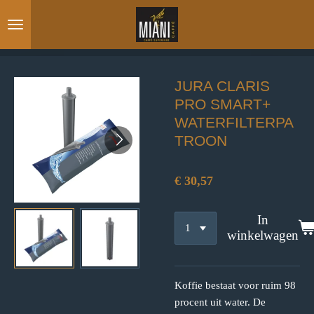
Ga
direct
naar
de
hoofdinhoud
JURA CLARIS
PRO SMART+
WATERFILTERPA
TROON
€ 30,57
In
winkelwagen
Koffie bestaat voor ruim 98
procent uit water. De