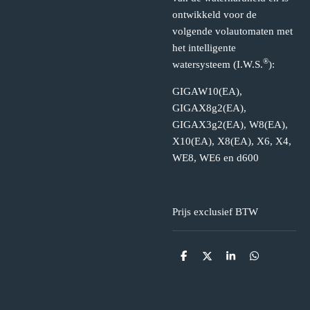
ontwikkeld voor de
volgende volautomaten met
het intelligente
®
watersysteem (I.W.S.
):
GIGAW10(EA),
GIGAX8g2(EA),
GIGAX3g2(EA), W8(EA),
X10(EA), X8(EA), X6, X4,
WE8, WE6 en d600
Prijs exclusief BTW
D
D
S
D
e
e
h
e
l
e
a
l
e
l
r
e
n
e
n