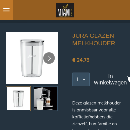
Ga
direct
naar
de
hoofdinhoud
JURA GLAZEN
MELKHOUDER
€ 24,78
In
winkelwagen
Deze glazen melkhouder
is onmisbaar voor alle
koffieliefhebbers die
zichzelf, hun familie en