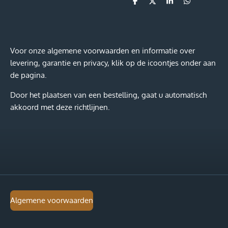
D
D
S
D
e
e
h
e
l
e
a
l
e
l
r
e
n
e
n
Voor onze algemene voorwaarden en informatie over
levering, garantie en privacy, klik op de icoontjes onder aan
de pagina.
Door het plaatsen van een bestelling, gaat u automatisch
akkoord met deze richtlijnen.
Algemene voorwaarden