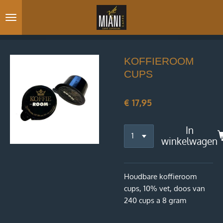
Ga
direct
naar
de
hoofdinhoud
KOFFIEROOM
CUPS
€ 17,95
In
winkelwagen
Houdbare koffieroom
cups, 10% vet, doos van
240 cups a 8 gram