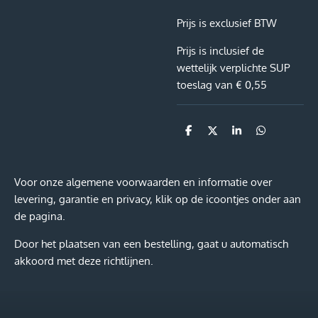
Prijs is exclusief BTW
Prijs is inclusief de
wettelijk verplichte SUP
toeslag van € 0,55
D
D
S
D
e
e
h
e
l
e
a
l
e
l
r
e
n
e
n
Voor onze algemene voorwaarden en informatie over
levering, garantie en privacy, klik op de icoontjes onder aan
de pagina.
Door het plaatsen van een bestelling, gaat u automatisch
akkoord met deze richtlijnen.