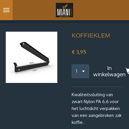
Ga
direct
naar
de
hoofdinhoud
KOFFIEKLEM
€ 3,95
In
winkelwagen
Kwaliteitssluiting van
zwart Nylon PA 6.6 voor
het luchtdicht verpakken
van een aangebroken zak
koffie.