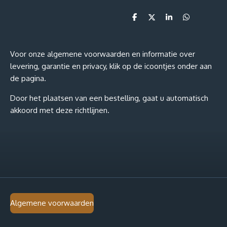
D
D
S
D
e
e
h
e
l
e
a
l
e
l
r
e
n
e
n
Voor onze algemene voorwaarden en informatie over
levering, garantie en privacy, klik op de icoontjes onder aan
de pagina.
Door het plaatsen van een bestelling, gaat u automatisch
akkoord met deze richtlijnen.
Algemene voorwaarden