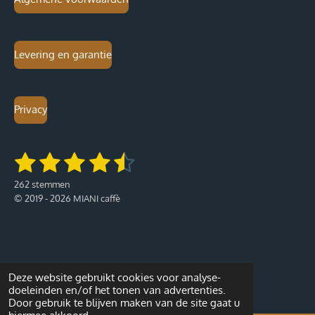
Levering en garantie
Privacy
1
2
3
4
5
S
R
t
a
s
s
s
s
s
e
262 stemmen
t
m
t
t
t
t
t
© 2019 - 2026 MIANI caffè
i
m
e
n
e
e
e
e
e
n
g
:
r
r
r
r
r
4
r
r
r
r
.
Deze website gebruikt cookies voor analyse-
2
e
e
e
e
doeleinden en/of het tonen van advertenties.
5
Door gebruik te blijven maken van de site gaat u
5