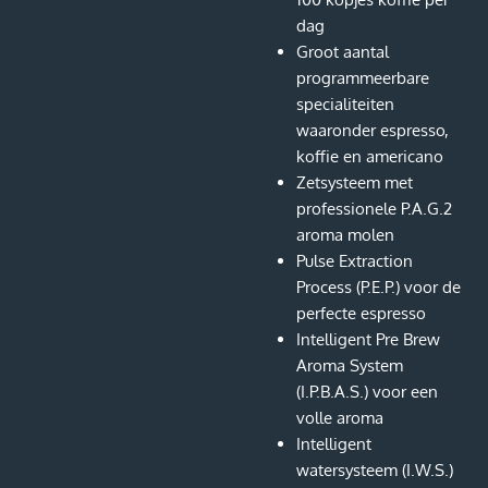
dag
Groot aantal
programmeerbare
specialiteiten
waaronder espresso,
koffie en americano
Zetsysteem met
professionele P.A.G.2
aroma molen
Pulse Extraction
Process (P.E.P.) voor de
perfecte espresso
Intelligent Pre Brew
Aroma System
(I.P.B.A.S.) voor een
volle aroma
Intelligent
watersysteem (I.W.S.)