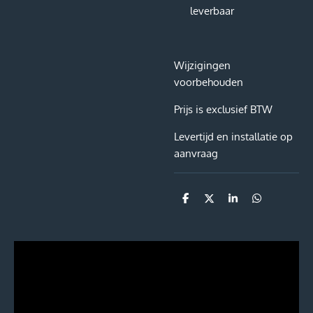
leverbaar
Wijzigingen
voorbehouden
Prijs is exclusief BTW
Levertijd en installatie op
aanvraag
D
D
S
D
e
e
h
e
l
e
a
l
e
l
r
e
n
e
n